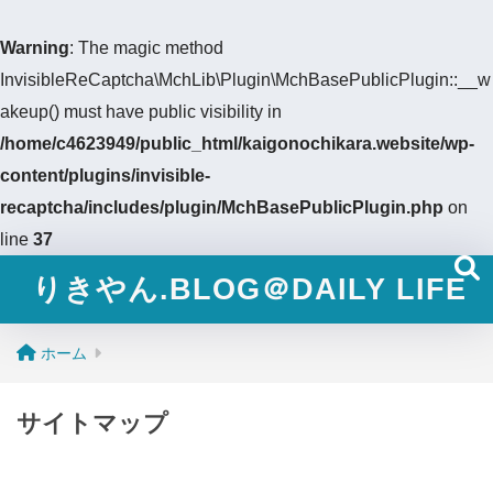
Warning
: The magic method
InvisibleReCaptcha\MchLib\Plugin\MchBasePublicPlugin::__w
akeup() must have public visibility in
/home/c4623949/public_html/kaigonochikara.website/wp-
content/plugins/invisible-
recaptcha/includes/plugin/MchBasePublicPlugin.php
on
line
37
りきやん.BLOG＠DAILY LIFE
ホーム
サイトマップ